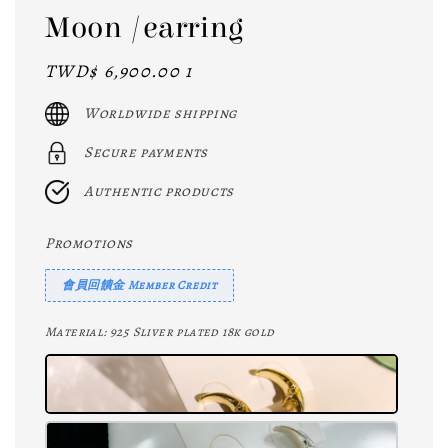
Moon /earring
Regular
TWD$ 6,900.00 1
price
Worldwide shipping
Secure payments
Authentic products
Promotions
會員回饋金 Member Credit
Material
: 925 Sliver plated 18k gold