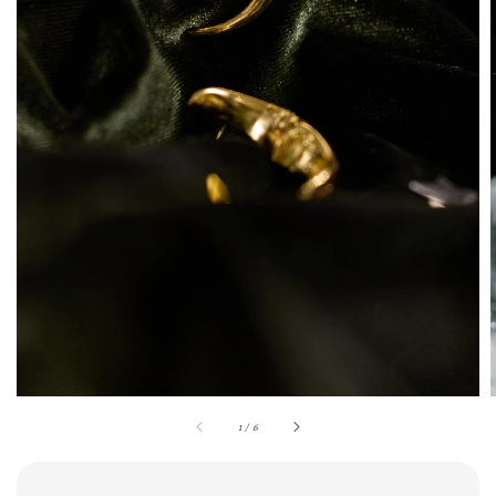
1
/
6