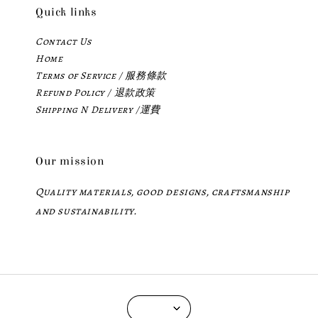
Quick links
Contact Us
Home
Terms of Service / 服務條款
Refund Policy / 退款政策
Shipping N Delivery /運費
Our mission
Quality materials, good designs, craftsmanship
and sustainability.