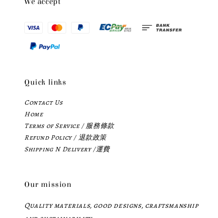
We accept
Quick links
Contact Us
Home
Terms of Service / 服務條款
Refund Policy / 退款政策
Shipping N Delivery /運費
Our mission
Quality materials, good designs, craftsmanship