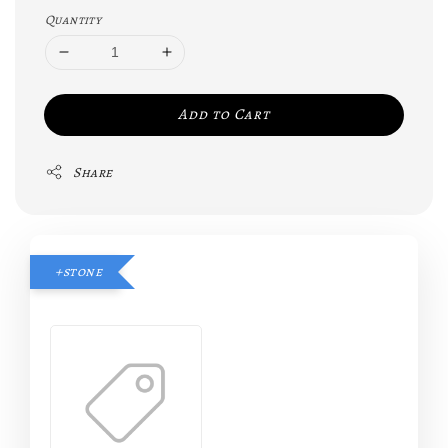
Quantity
Add to Cart
Share
+stone