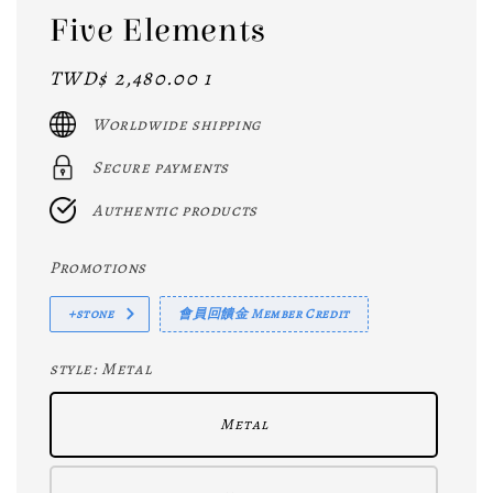
Five Elements
Regular
TWD$ 2,480.00 1
price
Worldwide shipping
Secure payments
Authentic products
Promotions
+stone
會員回饋金 Member Credit
style
: Metal
Metal