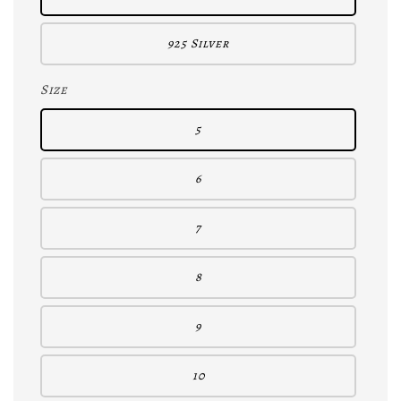
925 Silver
Size
5
6
7
8
9
10