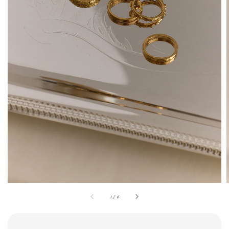
1
/
6