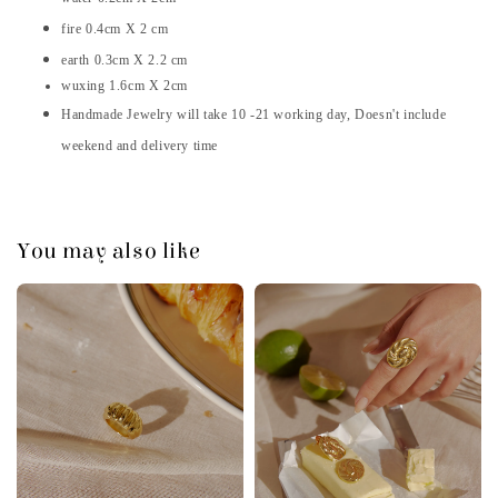
fire 0.4cm X 2 cm
earth 0.3cm X 2.2 cm
wuxing 1.6cm X 2cm
Handmade Jewelry will take 10 -21 working day, Doesn't include
weekend and delivery time
You may also like