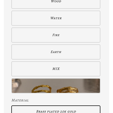
Wood
Water
Fire
Earth
MIX
Material
Brass plated 20k gold