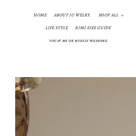
HOME
ABOUT JU WELRY.
SHOP ALL
LIFE STYLE
RING SIZE GUIDE
you & me or myself wedding