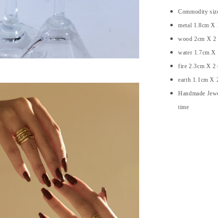
Commodity si
metal 1.8cm 
wood 2cm X 
water 1.7cm X
fire 2.3cm X 2
earth 1.1cm X 
Handmade Jewel
time