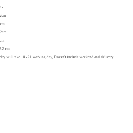
ze -
X 2cm
2 cm
 2cm
 cm
2.2 cm
ry will take 10 -21 working day, Doesn't include weekend and delivery