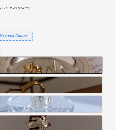
tic products
mber Credit
l