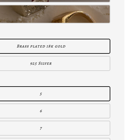
Brass plated 18k gold
925 Silver
5
6
7