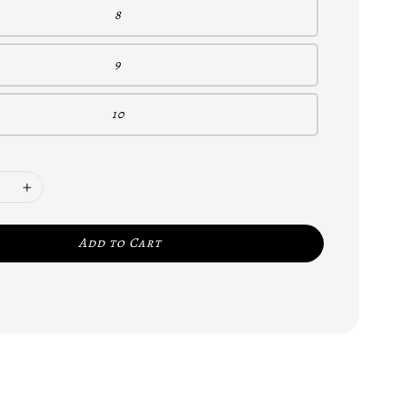
8
9
10
Add to Cart