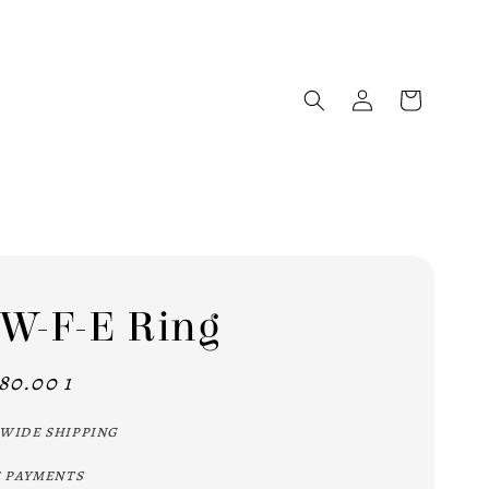
W-F-E Ring
80.00 1
wide shipping
 payments