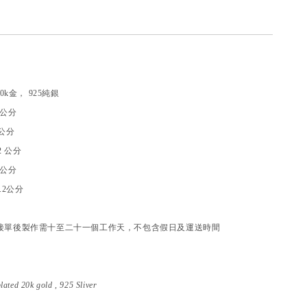
0k金， 925純銀
 2公分
 公分
2 公分
2公分
2.2公分
接單後製作需十至二十一個工作天，不包含假日及運送時間
lated 20k gold , 925 Sliver