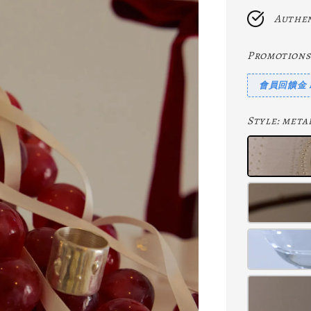
Authen
Promotions
會員回饋金 Me
Style
: meta