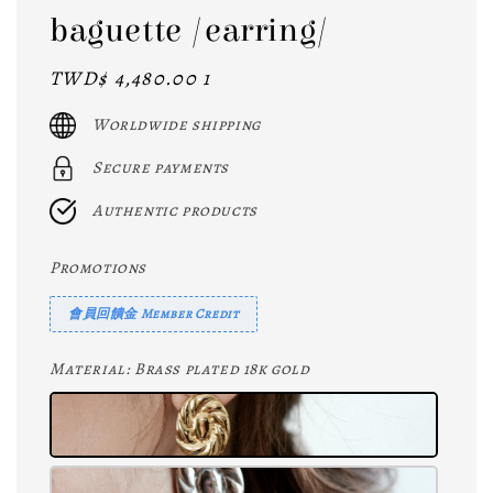
baguette /earring/
Regular
TWD$ 4,480.00 1
price
Worldwide shipping
Secure payments
Authentic products
Promotions
會員回饋金 Member Credit
Material
: Brass plated 18k gold