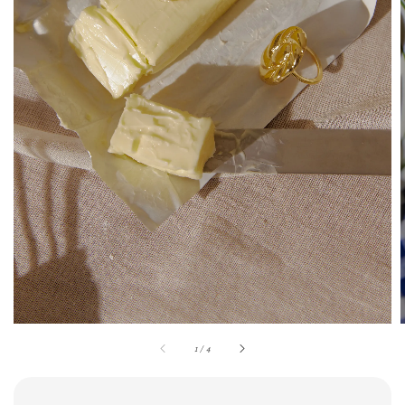
1
/
4