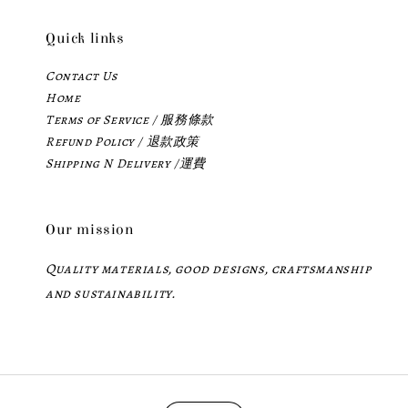
Quick links
Contact Us
Home
Terms of Service / 服務條款
Refund Policy / 退款政策
Shipping N Delivery /運費
Our mission
Quality materials, good designs, craftsmanship
and sustainability.