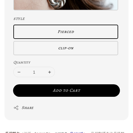
style
Pierced
clip-on
Quantity
Add to Cart
Share