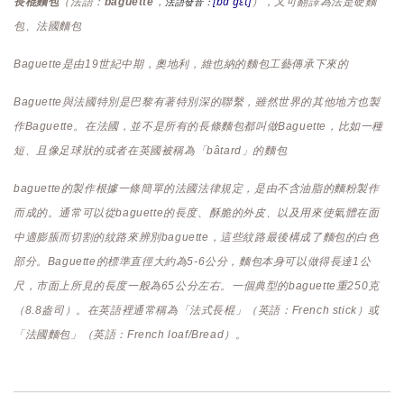
[baˈɡɛt]
長棍麵包
（法語：
baguette
，
），又可翻譯為法是硬麵
法語發音：
包
、法國麵包
Baguette是由19世紀中期，奧地利
，維也納的麵包工藝傳承下來的
Baguette與法國特別是巴黎
有著特別深的聯繫，雖然世界的其他地方也製
作Baguette。在法國，並不是所有的長條麵包都叫做Baguette，比如一種
短、且像足球狀的或者在英國被稱為「bâtard」的麵包
baguette的製作根據一條簡單的法國
法律規定，是由不含油脂的麵粉製作
而成的。通常可以從baguette的長度、酥脆的外皮、以及用來使氣體在面
中適膨脹而切割的紋路來辨別baguette，這些紋路最後構成了麵包的白色
部分。Baguette的標準直徑大約為5-6公分，麵包本身可以做得長達1公
尺，市面上所見的長度一般為65公分左右。一個典型的baguette重250克
（8.8盎司）。在英語裡通常稱為「法式長棍」（英語：
French stick
）或
「法國麵包」（英語：
French loaf/Bread
）。