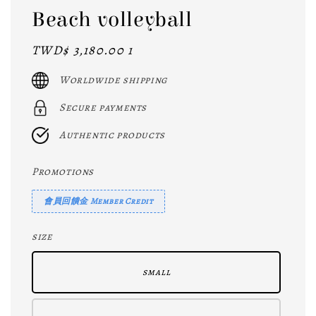
Beach volleyball
Regular
TWD$ 3,180.00 1
price
Worldwide shipping
Secure payments
Authentic products
Promotions
會員回饋金 Member Credit
size
small