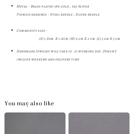
Metal - Brass plated 18k gold , 925 Sliver
Pierced earrings - Steel needle , Silver needle
Commodity size -
(S) 1.8cm X 1.8cm (M) 2 cm X 2 cm (L) 3 cm X 3 cm
Handmade Jewelry will take 10 -21 working day, Doesn't
include weekend and delivery time
You may also like