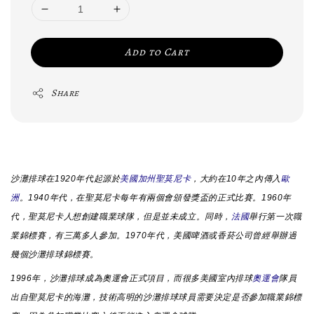
Add to Cart
Share
沙灘排球在1920年代起源於
美國
加州
聖莫尼卡
，大約在10年之內傳入
歐
洲
。1940年代，在聖莫尼卡每年有兩個會頒發獎盃的正式比賽。1960年
代，聖莫尼卡人想創建職業球隊，但是並未成立。同時，
法國
舉行第一次職
業錦標賽，有三萬多人參加。1970年代，美國啤酒或香菸公司曾經舉辦過
幾個沙灘排球錦標賽。
1996年，沙灘排球成為奧運會正式項目，而很多美國室內排球
奧運會
隊員
出自聖莫尼卡的海灘，技術高明的沙灘排球球員需要決定是否參加職業錦標