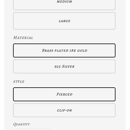
medium
large
Material
Brass plated 18k gold
925 Silver
style
Pierced
clip-on
Quantity