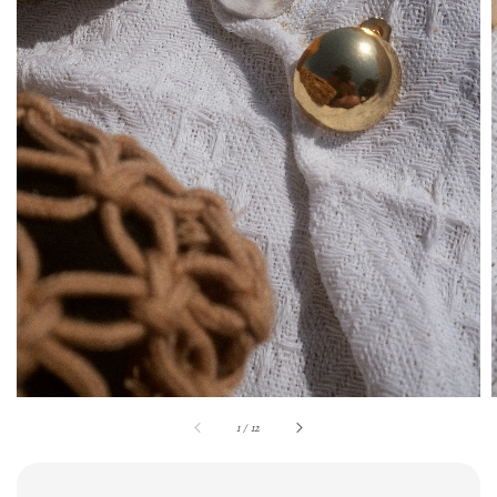
1
/
12