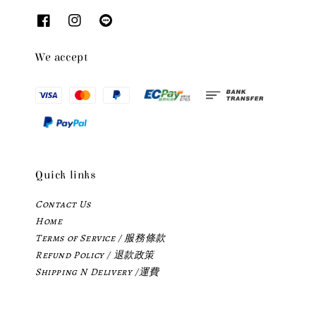
We accept
Quick links
Contact Us
Home
Terms of Service / 服務條款
Refund Policy / 退款政策
Shipping N Delivery /運費