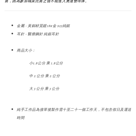
賽，因為參加職業比賽之後不能進入奧運會球隊。
金屬 - 黃銅材質鍍18k金 925純銀
耳針 - 醫療鋼針 純銀耳針
商品大小：
小1.8公分 乘 1.8公分
中 2 公分 乘 2 公分
大 3 公分 乘 3 公分
純手工作品為接單後製作需十至二十一個工作天，不包含假日及運送
時間